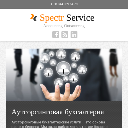
+ 38 044 389 64 78
Accounting Outsourcing
Аутсорсинговая бухгалтерия
Аусторсинговые бухагалтерские услуги – это основа
нашего бизнеса. Мы рады наблюдать, что все больше