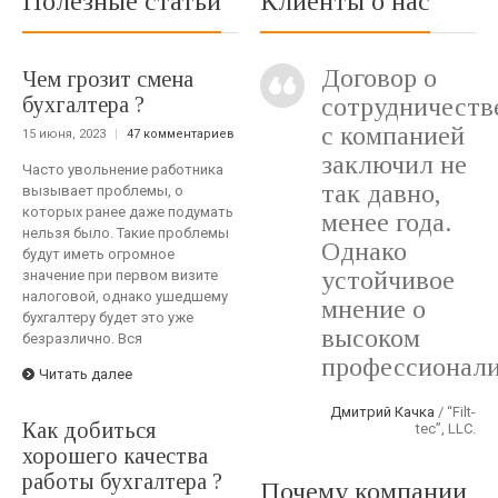
Полезные статьи
Клиенты о нас
Договор о
Чем грозит смена
бухгалтера ?
сотрудничеств
с компанией
15 июня, 2023
|
47 комментариев
заключил не
Часто увольнение работника
так давно,
вызывает проблемы, о
которых ранее даже подумать
менее года.
нельзя было. Такие проблемы
Однако
будут иметь огромное
устойчивое
значение при первом визите
налоговой, однако ушедшему
мнение о
бухгалтеру будет это уже
высоком
безразлично. Вся
профессионали
Читать далее
Дмитрий Качка
/ “Filt-
Как добиться
tec”, LLC.
хорошего качества
работы бухгалтера ?
Почему компании