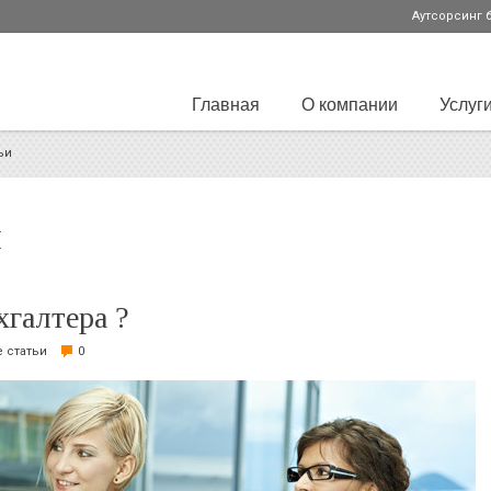
Аутсорсинг 
Главная
О компании
Услуг
ьи
и
хгалтера ?
 статьи
0